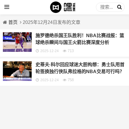
首页
2025年12月24日发布的文章
施罗德绝杀国王队胜利！NBA比赛战报：篮
球绝杀瞬间与国王火箭比赛深度分析
713
2025-12-24
史蒂夫·科尔回应球迷大胆构想：勇士队用首
轮签换独行侠队弗拉格的NBA交易可行吗？
758
2025-12-24