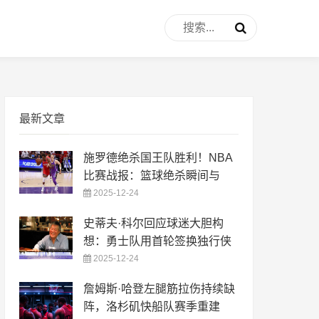
最新文章
施罗德绝杀国王队胜利！NBA
比赛战报：篮球绝杀瞬间与
2025-12-24
史蒂夫·科尔回应球迷大胆构
想：勇士队用首轮签换独行侠
2025-12-24
詹姆斯·哈登左腿筋拉伤持续缺
阵，洛杉矶快船队赛季重建