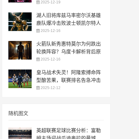
2025-12-19
湖人旧将库兹马率密尔沃基雄
鹿队爆冷击败波士顿凯尔特人
2025-12-16
火箭队新秀惠特莫尔为何跌出
轮换阵容？乌度卡解析背后原
2025-12-16
皇马战术失灵！阿隆索搏命阵
型酿苦果，联赛排名告急冲击
2025-12-12
随机图文
英超联赛足球比赛分析：富勒
姆主场迎战瓜迪奥拉的曼城，