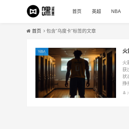
首页
英超
NBA
首页
包含"乌度卡"标签的文章
NBA
火
获
状
挣