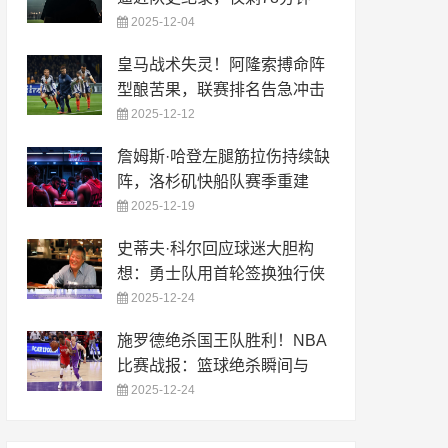
2025-12-04
皇马战术失灵！阿隆索搏命阵
型酿苦果，联赛排名告急冲击
2025-12-12
詹姆斯·哈登左腿筋拉伤持续缺
阵，洛杉矶快船队赛季重建
2025-12-19
史蒂夫·科尔回应球迷大胆构
想：勇士队用首轮签换独行侠
2025-12-24
施罗德绝杀国王队胜利！NBA
比赛战报：篮球绝杀瞬间与
2025-12-24