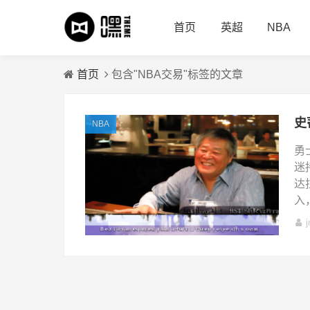
首页
英超
NBA
首页
包含"NBA交易"标签的文章
NBA
勇
迷
达
入