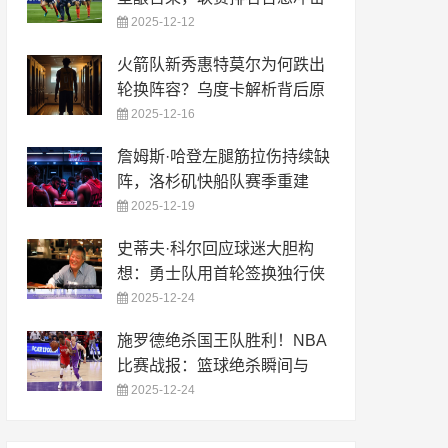
2025-12-12
火箭队新秀惠特莫尔为何跌出
轮换阵容？乌度卡解析背后原
2025-12-16
詹姆斯·哈登左腿筋拉伤持续缺
阵，洛杉矶快船队赛季重建
2025-12-19
史蒂夫·科尔回应球迷大胆构
想：勇士队用首轮签换独行侠
2025-12-24
施罗德绝杀国王队胜利！NBA
比赛战报：篮球绝杀瞬间与
2025-12-24