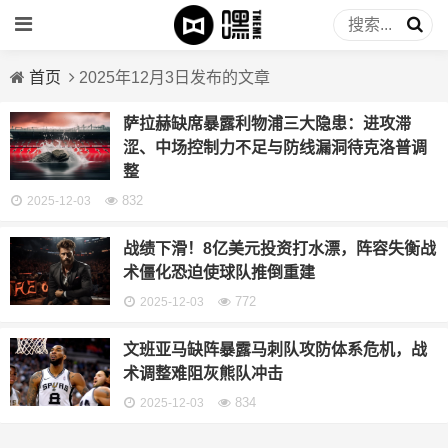
首页
2025年12月3日发布的文章
萨拉赫缺席暴露利物浦三大隐患：进攻滞
涩、中场控制力不足与防线漏洞待克洛普调
整
832
2025-12-03
战绩下滑！8亿美元投资打水漂，阵容失衡战
术僵化恐迫使球队推倒重建
772
2025-12-03
文班亚马缺阵暴露马刺队攻防体系危机，战
术调整难阻灰熊队冲击
834
2025-12-03