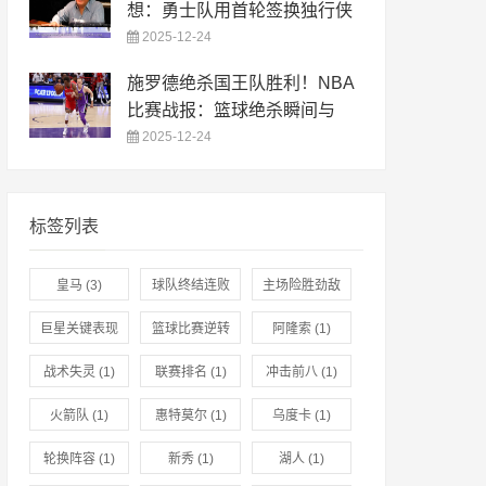
想：勇士队用首轮签换独行侠
2025-12-24
施罗德绝杀国王队胜利！NBA
比赛战报：篮球绝杀瞬间与
2025-12-24
标签列表
皇马
(3)
球队终结连败
主场险胜劲敌
(1)
(1)
巨星关键表现
篮球比赛逆转
阿隆索
(1)
(1)
(1)
战术失灵
(1)
联赛排名
(1)
冲击前八
(1)
火箭队
(1)
惠特莫尔
(1)
乌度卡
(1)
轮换阵容
(1)
新秀
(1)
湖人
(1)