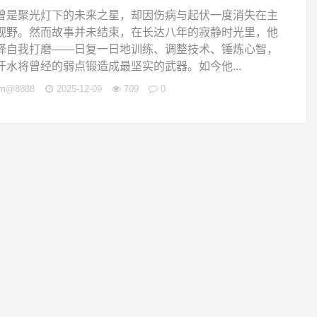
曾是聚光灯下的未来之星，却因伤病与起伏一度消失在主
视野。然而故事并未结束，在长达八年的寂静时光里，他
择自我打磨——日复一日地训练、调整技术、锤炼心智，
汗水将曾经的弱点锻造成最坚实的武器。如今他...
jm@8888
2025-12-09
709
0