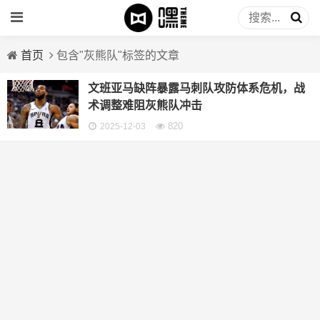
首页
包含"灰熊队"标签的文章
文班亚马缺阵暴露马刺队攻防体系危机，战
术调整难阻灰熊队冲击
820
2025-12-03