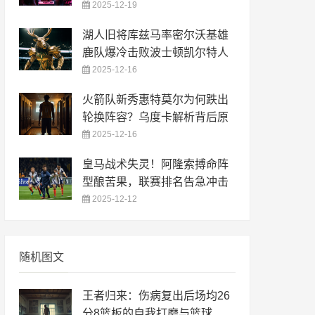
2025-12-19
湖人旧将库兹马率密尔沃基雄
鹿队爆冷击败波士顿凯尔特人
2025-12-16
火箭队新秀惠特莫尔为何跌出
轮换阵容？乌度卡解析背后原
2025-12-16
皇马战术失灵！阿隆索搏命阵
型酿苦果，联赛排名告急冲击
2025-12-12
随机图文
王者归来：伤病复出后场均26
分8篮板的自我打磨与篮球