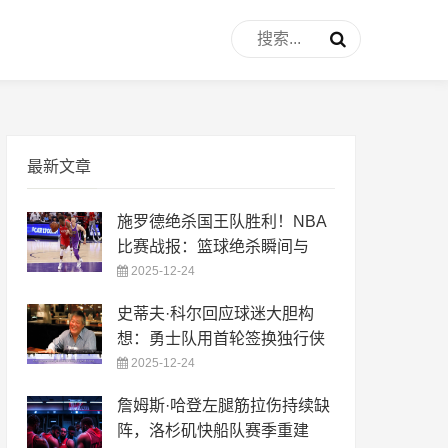
最新文章
施罗德绝杀国王队胜利！NBA
比赛战报：篮球绝杀瞬间与
2025-12-24
史蒂夫·科尔回应球迷大胆构
想：勇士队用首轮签换独行侠
2025-12-24
詹姆斯·哈登左腿筋拉伤持续缺
阵，洛杉矶快船队赛季重建