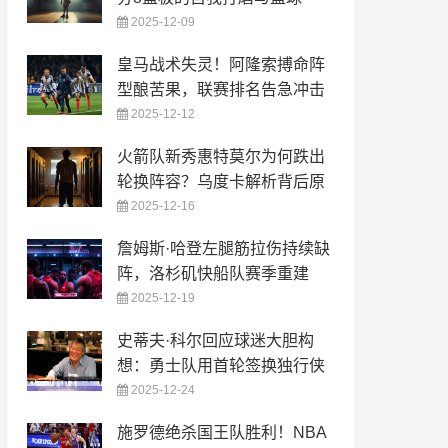
2025-12-09
皇马战术失灵！阿隆索搏命阵
型酿苦果，联赛排名告急冲击
2025-12-12
火箭队新秀惠特莫尔为何跌出
轮换阵容？乌度卡解析背后原
2025-12-16
詹姆斯·哈登左腿筋拉伤持续缺
阵，洛杉矶快船队赛季重建
2025-12-19
史蒂夫·科尔回应球迷大胆构
想：勇士队用首轮签换独行侠
2025-12-24
施罗德绝杀国王队胜利！NBA