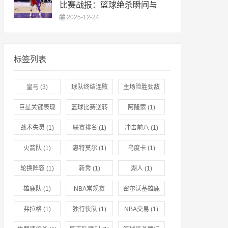
比赛战报：篮球绝杀瞬间与
2025-12-24
标签列表
皇马
(3)
球队终结连败
主场险胜劲敌
(1)
(1)
巨星关键表现
篮球比赛逆转
阿隆索
(1)
(1)
(1)
战术失灵
(1)
联赛排名
(1)
冲击前八
(1)
火箭队
(1)
惠特莫尔
(1)
乌度卡
(1)
轮换阵容
(1)
新秀
(1)
湖人
(1)
雄鹿队
(1)
NBA常规赛
密尔沃基雄鹿
(1)
队
(1)
弗拉格
(1)
独行侠队
(1)
NBA交易
(1)